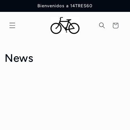
Ir
Bienvenidos a 14TRES60
directamente
al contenido
Carrito
News