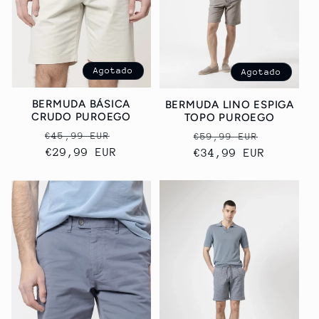
i
ó
n
Agotado
Agotado
:
BERMUDA BÁSICA
BERMUDA LINO ESPIGA
CRUDO PUROEGO
TOPO PUROEGO
Precio
Precio
Precio
Precio
€45,99 EUR
€59,99 EUR
habitual
€29,99 EUR
de
habitual
€34,99 EUR
de
oferta
oferta