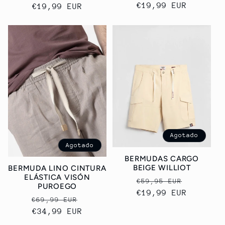
habitual
€19,99 EUR
de
habitual
€19,99 EUR
de
oferta
oferta
Agotado
Agotado
BERMUDAS CARGO
BEIGE WILLIOT
BERMUDA LINO CINTURA
ELÁSTICA VISÓN
Precio
Precio
€59,95 EUR
PUROEGO
habitual
€19,99 EUR
de
Precio
Precio
€69,99 EUR
oferta
habitual
€34,99 EUR
de
oferta