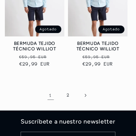
Agotado
Agotado
BERMUDA TEJIDO
BERMUDA TEJIDO
TÉCNICO WILLIOT
TÉCNICO WILLIOT
Precio
Precio
Precio
Precio
€59,95 EUR
€59,95 EUR
habitual
€29,99 EUR
de
habitual
€29,99 EUR
de
oferta
oferta
1
2
Suscríbete a nuestro newsletter