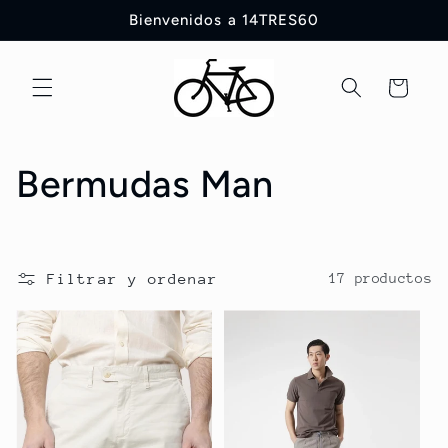
Ir
Bienvenidos a 14TRES60
directamente
al contenido
Carrito
C
Bermudas Man
o
l
Filtrar y ordenar
17 productos
e
c
c