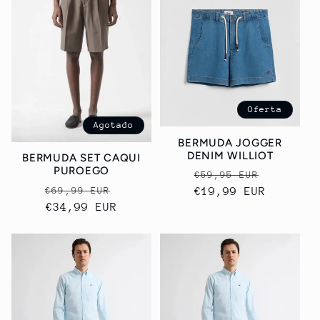
Oferta
Agotado
BERMUDA JOGGER
DENIM WILLIOT
BERMUDA SET CAQUI
PUROEGO
Precio
Precio
€59,95 EUR
Precio
Precio
€69,99 EUR
habitual
€19,99 EUR
de
habitual
€34,99 EUR
de
oferta
oferta