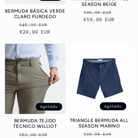
SEASON BEIGE
BERMUDA BÁSICA VERDE
Precio
Precio
€35,95 EUR
CLARO PUROEGO
habitual
€19,99 EUR
de
Precio
Precio
€45,99 EUR
oferta
habitual
€29,99 EUR
de
oferta
Agotado
Agotado
TRIANGLE BERMUDA ALL
BERMUDA TEJIDO
SEASON MARINO
TÉCNICO WILLIOT
Precio
Precio
Precio
Precio
€35,95 EUR
€59,95 EUR