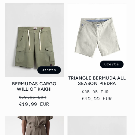
Oferta
Oferta
TRIANGLE BERMUDA ALL
SEASON PIEDRA
BERMUDAS CARGO
WILLIOT KAKHI
Precio
Precio
€35,95 EUR
Precio
Precio
€59,95 EUR
habitual
€19,99 EUR
de
habitual
€19,99 EUR
de
oferta
oferta