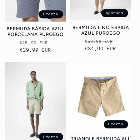
Agotado
Oferta
BERMUDA LINO ESPIGA
BERMUDA BÁSICA AZUL
AZUL PUROEGO
PORCELANA PUROEGO
Precio
Precio
€59,99 EUR
Precio
Precio
€45,99 EUR
habitual
€34,99 EUR
de
habitual
€29,99 EUR
de
oferta
oferta
Oferta
Oferta
TRIANGLE BERMUDA ALL