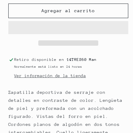
para
para
GOAL
GOAL
Agregar al carrito
OFF-
OFF-
WHITE
WHITE
BIRDIE
BIRDIE
HOMBRE
HOMBRE
COOLWAY
COOLWAY
Retiro disponible en
14TRES60 Man
Normalmente está listo en 24 horas
Ver información de la tienda
Zapatilla deportiva de serraje con
detalles en contraste de color. Lengüeta
de piel y preformada con un acolchado
figurado. Vistas del forro en piel.
Cordones planos de algodón en dos tonos
intercambiables. Cuello ligeramente