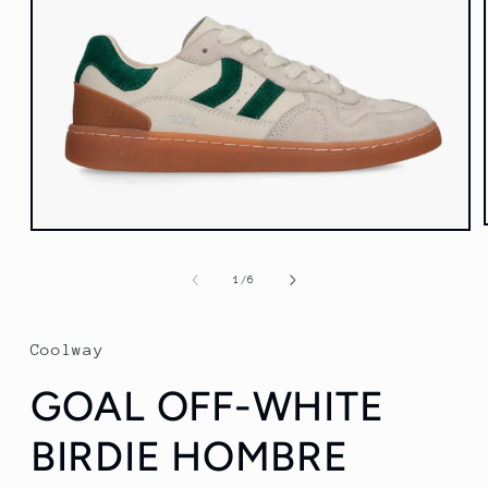
Abrir
elemento
multimedia
de
1
/
6
1
en
una
ventana
Coolway
modal
GOAL OFF-WHITE
BIRDIE HOMBRE