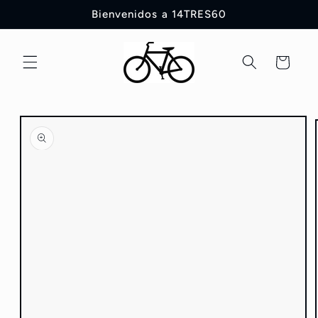
Ir
Bienvenidos a 14TRES60
directamente
al contenido
Carrito
Ir
directamente
a la
información
del producto