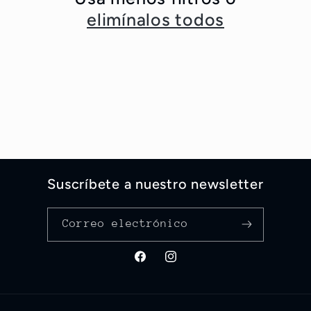
i
elimínalos todos
ó
n
:
Suscríbete a nuestro newsletter
Correo electrónico
Facebook
Instagram