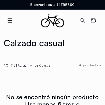
Ir
Bienvenidos a 14TRES60
directamente
al contenido
Carrito
C
Calzado casual
o
l
Filtrar y ordenar
0 productos
e
c
c
No se encontró ningún producto
Usa menos filtros o