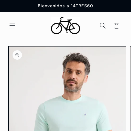
Ir
Bienvenidos a 14TRES60
directamente
al contenido
Carrito
Ir
directamente
a la
información
del producto