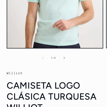
Abrir
elemento
multimedia
de
1
/
4
1
en
una
ventana
Williot
modal
CAMISETA LOGO
CLÁSICA TURQUESA