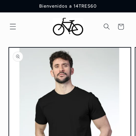
Ir
Bienvenidos a 14TRES60
directamente
al contenido
Carrito
Ir
directamente
a la
información
del producto